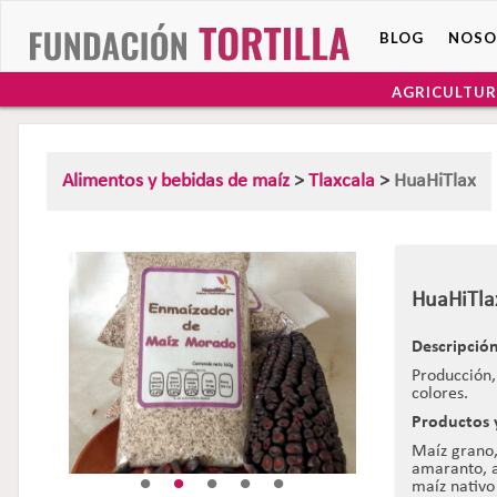
BLOG
NOSO
AGRICULTUR
Alimentos y bebidas de maíz
>
Tlaxcala
>
HuaHiTlax
HuaHiTla
Descripción
Producción,
colores.
Productos y
Maíz grano,
amaranto, a
maíz nativo 