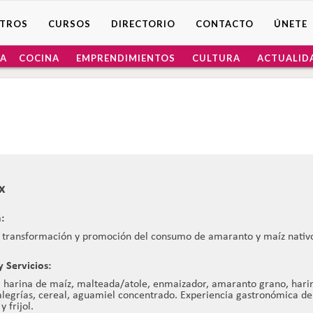
TROS
CURSOS
DIRECTORIO
CONTACTO
ÚNETE
A
COCINA
EMPRENDIMIENTOS
CULTURA
ACTUALID
x
:
 transformación y promoción del consumo de amaranto y maíz nativ
 Servicios:
 harina de maíz, malteada/atole, enmaizador, amaranto grano, hari
legrías, cereal, aguamiel concentrado. Experiencia gastronómica d
y frijol.