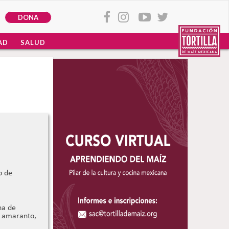
DONA
AD
SALUD
o de
na de
e amaranto,